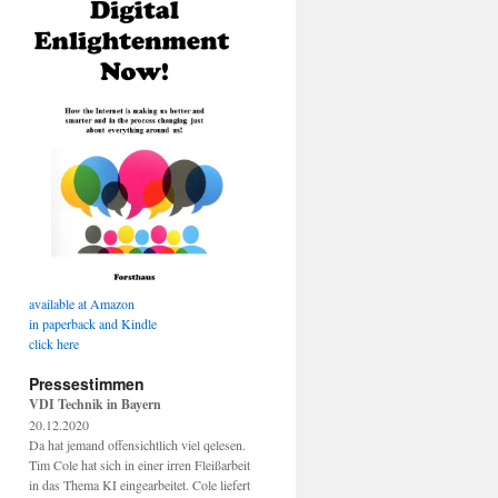
available at Amazon
in paperback and Kindle
click here
Pressestimmen
VDI Technik in Bayern
20.12.2020
Da hat jemand offensichtlich viel qelesen.
Tim Cole hat sich in einer irren Fleißarbeit
in das Thema KI eingearbeitet. Cole liefert