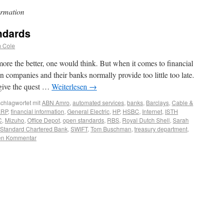
ormation
ndards
m Cole
more the better, one would think. But when it comes to financial
companies and their banks normally provide too little too late.
give the quest …
Weiterlesen
→
chlagwortet mit
ABN Amro
,
automated services
,
banks
,
Barclays
,
Cable &
ERP
,
financial information
,
General Electric
,
HP
,
HSBC
,
Internet
,
ISTH
C
,
Mizuho
,
Office Depot
,
open standards
,
RBS
,
Royal Dutch Shell
,
Sarah
Standard Chartered Bank
,
SWIFT
,
Tom Buschman
,
treasury department
,
nen Kommentar