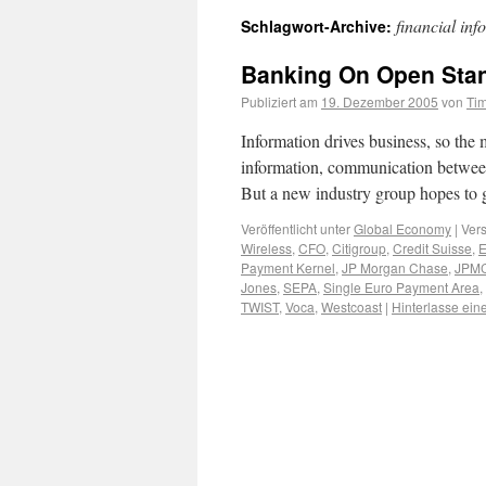
financial inf
Schlagwort-Archive:
Banking On Open Sta
Publiziert am
19. Dezember 2005
von
Ti
Information drives business, so the 
information, communication between 
But a new industry group hopes to 
Veröffentlicht unter
Global Economy
|
Vers
Wireless
,
CFO
,
Citigroup
,
Credit Suisse
,
Payment Kernel
,
JP Morgan Chase
,
JPM
Jones
,
SEPA
,
Single Euro Payment Area
,
TWIST
,
Voca
,
Westcoast
|
Hinterlasse ei