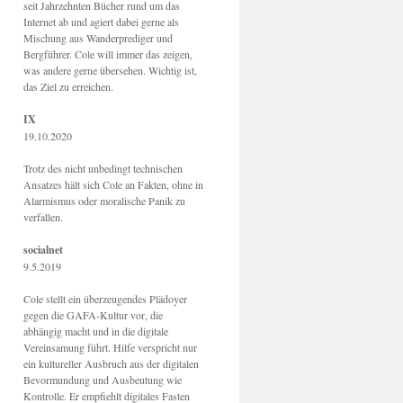
seit Jahrzehnten Bücher rund um das
Internet ab und agiert dabei gerne als
Mischung aus Wanderprediger und
Bergführer. Cole will immer das zeigen,
was andere gerne übersehen. Wichtig ist,
das Ziel zu erreichen.
IX
19.10.2020
Trotz des nicht unbedingt technischen
Ansatzes hält sich Cole an Fakten, ohne in
Alarmismus oder moralische Panik zu
verfallen.
socialnet
9.5.2019
Cole stellt ein überzeugendes Plädoyer
gegen die GAFA-Kultur vor, die
abhängig macht und in die digitale
Vereinsamung führt. Hilfe verspricht nur
ein kultureller Ausbruch aus der digitalen
Bevormundung und Ausbeutung wie
Kontrolle. Er empfiehlt digitales Fasten