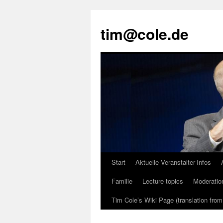
tim@cole.de
Start
Aktuelle Veranstalter-Infos
Familie
Lecture topics
Moderatio
Tim Cole’s Wiki Page (translation fro