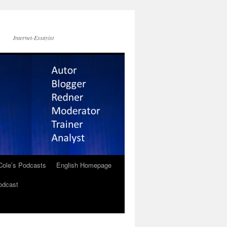
Internet-Essayist
Cole’s Podcasts
English Homepage
odcast