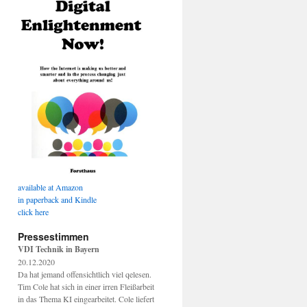
available at Amazon
in paperback and Kindle
click here
Pressestimmen
VDI Technik in Bayern
20.12.2020
Da hat jemand offensichtlich viel qelesen.
Tim Cole hat sich in einer irren Fleißarbeit
in das Thema KI eingearbeitet. Cole liefert