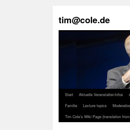
tim@cole.de
Start
Aktuelle Veranstalter-Infos
Familie
Lecture topics
Moderatio
Tim Cole’s Wiki Page (translation fro