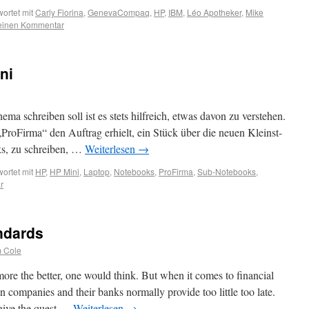
ortet mit
Carly Fiorina
,
GenevaCompaq
,
HP
,
IBM
,
Léo Apotheker
,
Mike
 einen Kommentar
ni
ma schreiben soll ist es stets hilfreich, etwas davon zu verstehen.
ProFirma“ den Auftrag erhielt, ein Stück über die neuen Kleinst-
s, zu schreiben, …
Weiterlesen
→
ortet mit
HP
,
HP Mini
,
Laptop
,
Notebooks
,
ProFirma
,
Sub-Notebooks
,
r
ndards
m Cole
more the better, one would think. But when it comes to financial
companies and their banks normally provide too little too late.
give the quest …
Weiterlesen
→