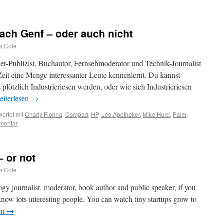
ach Genf – oder auch nicht
m Cole
et-Publizist, Buchautor, Fernsehmoderator und Technik-Journalist
 Zeit eine Menge interessanter Leute kennenlernt. Du kannst
plötzlich Industrieriesen werden, oder wie sich Industrieriesen
iterlesen
→
ortet mit
Charly Fiorina
,
Compaq
,
HP
,
Léo Apotheker
,
Mike Hurd
,
Palm
,
mentar
– or not
m Cole
ogy journalist, moderator, book author and public speaker, if you
 know lots interesting people. You can watch tiny startups grow to
en
→