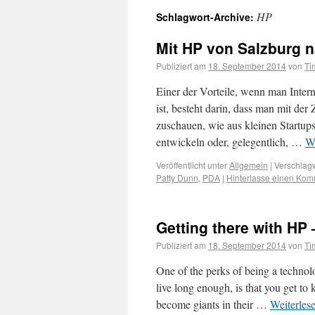
HP
Schlagwort-Archive:
Mit HP von Salzburg n
Publiziert am
18. September 2014
von
Ti
Einer der Vorteile, wenn man Intern
ist, besteht darin, dass man mit der
zuschauen, wie aus kleinen Startups 
entwickeln oder, gelegentlich, …
We
Veröffentlicht unter
Allgemein
|
Verschlagw
Patty Dunn
,
PDA
|
Hinterlasse einen Kom
Getting there with HP 
Publiziert am
18. September 2014
von
Ti
One of the perks of being a technol
live long enough, is that you get to
become giants in their …
Weiterles