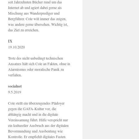
seit Jahrzehnten Bücher rund um das
Internet ab und agiert dabei gerne als
Mischung aus Wanderprediger und
Bergführer. Cole will immer das zeigen,
was andere gerne übersehen. Wichtig ist,
das Ziel zu erreichen.
IX
19.10.2020
Trotz des nicht unbedingt technischen
Ansatzes hält sich Cole an Fakten, ohne in
Alarmismus oder moralische Panik zu
verfallen.
socialnet
9.5.2019
Cole stellt ein überzeugendes Plädoyer
gegen die GAFA-Kultur vor, die
abhängig macht und in die digitale
Vereinsamung führt. Hilfe verspricht nur
ein kultureller Ausbruch aus der digitalen
Bevormundung und Ausbeutung wie
Kontrolle. Er empfiehlt digitales Fasten