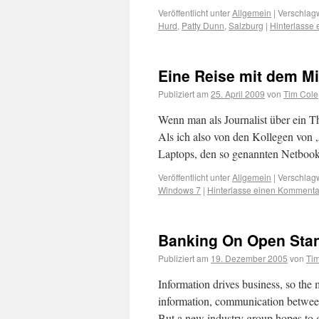
Veröffentlicht unter
Allgemein
|
Verschlagw
Hurd
,
Patty Dunn
,
Salzburg
|
Hinterlasse
Eine Reise mit dem Mi
Publiziert am
25. April 2009
von
Tim Cole
Wenn man als Journalist über ein The
Als ich also von den Kollegen von „
Laptops, den so genannten Netbook
Veröffentlicht unter
Allgemein
|
Verschlagw
Windows 7
|
Hinterlasse einen Kommenta
Banking On Open Sta
Publiziert am
19. Dezember 2005
von
Ti
Information drives business, so the 
information, communication between 
But a new industry group hopes to 