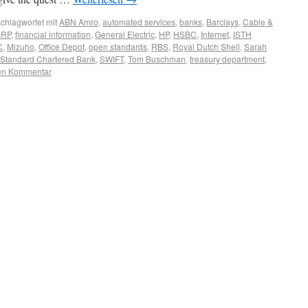
chlagwortet mit
ABN Amro
,
automated services
,
banks
,
Barclays
,
Cable &
ERP
,
financial information
,
General Electric
,
HP
,
HSBC
,
Internet
,
ISTH
C
,
Mizuho
,
Office Depot
,
open standards
,
RBS
,
Royal Dutch Shell
,
Sarah
Standard Chartered Bank
,
SWIFT
,
Tom Buschman
,
treasury department
,
nen Kommentar