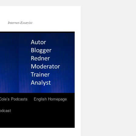
Internet-Essayist
Cole’s Podcasts
English Homepage
odcast