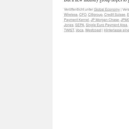
Veröffentlicht unter
Global Economy
|
Vers
Wireless
,
CFO
,
Citigroup
,
Credit Suisse
,
Payment Kernel
,
JP Morgan Chase
,
JPM
Jones
,
SEPA
,
Single Euro Payment Area
,
TWIST
,
Voca
,
Westcoast
|
Hinterlasse ei