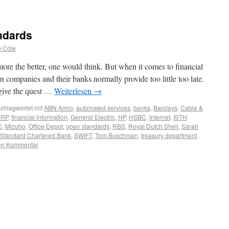
ndards
m Cole
more the better, one would think. But when it comes to financial
companies and their banks normally provide too little too late.
give the quest …
Weiterlesen
→
chlagwortet mit
ABN Amro
,
automated services
,
banks
,
Barclays
,
Cable &
ERP
,
financial information
,
General Electric
,
HP
,
HSBC
,
Internet
,
ISTH
C
,
Mizuho
,
Office Depot
,
open standards
,
RBS
,
Royal Dutch Shell
,
Sarah
Standard Chartered Bank
,
SWIFT
,
Tom Buschman
,
treasury department
,
nen Kommentar