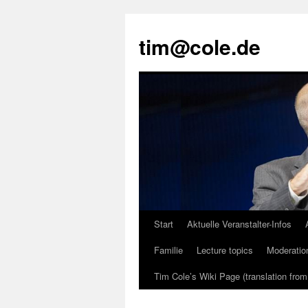
tim@cole.de
Start
Aktuelle Veranstalter-Infos
Familie
Lecture topics
Moderatio
Tim Cole’s Wiki Page (translation fro