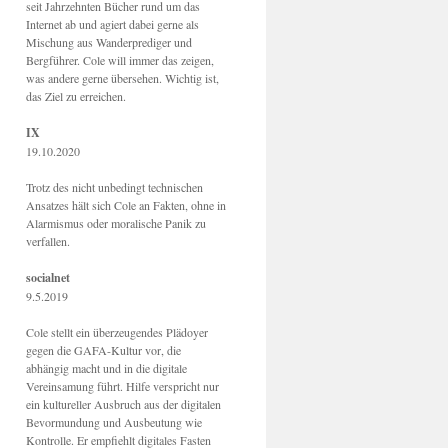
seit Jahrzehnten Bücher rund um das
Internet ab und agiert dabei gerne als
Mischung aus Wanderprediger und
Bergführer. Cole will immer das zeigen,
was andere gerne übersehen. Wichtig ist,
das Ziel zu erreichen.
IX
19.10.2020
Trotz des nicht unbedingt technischen
Ansatzes hält sich Cole an Fakten, ohne in
Alarmismus oder moralische Panik zu
verfallen.
socialnet
9.5.2019
Cole stellt ein überzeugendes Plädoyer
gegen die GAFA-Kultur vor, die
abhängig macht und in die digitale
Vereinsamung führt. Hilfe verspricht nur
ein kultureller Ausbruch aus der digitalen
Bevormundung und Ausbeutung wie
Kontrolle. Er empfiehlt digitales Fasten