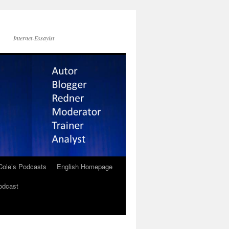
Internet-Essayist
Cole’s Podcasts
English Homepage
odcast