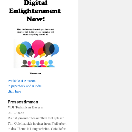
available at Amazon
in paperback and Kindle
click here
Pressestimmen
VDI Technik in Bayern
20.12.2020
Da hat jemand offensichtlich viel qelesen.
Tim Cole hat sich in einer irren Fleißarbeit
in das Thema KI eingearbeitet. Cole liefert